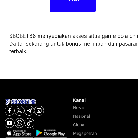
SBOBET88 menyediakan akses situs game bola online
Daftar sekarang untuk bonus melimpah dan pasara
terbaik.
Kanal
News
Nasional
Global
Megapolitan